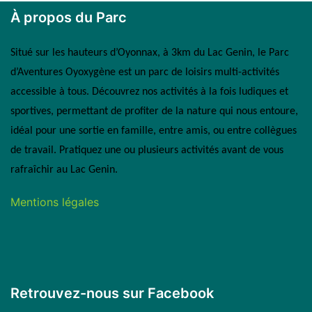
À propos du Parc
Situé sur les hauteurs d’Oyonnax, à 3km du Lac Genin, le Parc
d’Aventures Oyoxygène est un parc de loisirs multi-activités
accessible à tous.
Découvrez nos activités à la fois ludiques et
sportives, permettant de profiter de la nature qui nous entoure,
idéal pour une sortie en famille, entre amis, ou entre collègues
de travail. Pratiquez une ou plusieurs activités a
vant de vous
rafraîchir au Lac Genin.
Mentions légales
Retrouvez-nous sur Facebook